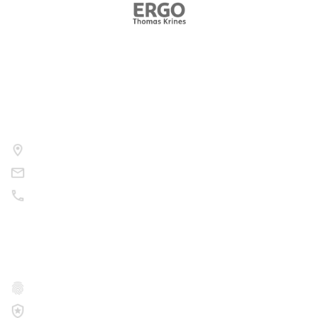
Kontakt
Nutzen Sie bitte folgende Wege um uns zu kontaktieren.
Am Sportfeld 8, 97522 Sand a.Main
info@korbmacher11.de
09524 / 30 08 56
Rechtliches
Datenschutz
Impressum