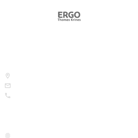
Kontakt
Nutzen Sie bitte folgende Wege um uns zu kontaktieren.
Am Sportfeld 8, 97522 Sand a.Main
info@korbmacher11.de
09524 / 30 08 56
Rechtliches
Datenschutz