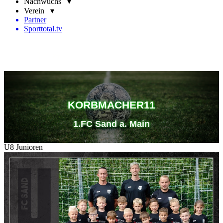
Nachwuchs ▾
Verein ▾
Partner
Sporttotal.tv
KORBMACHER11
1.FC Sand a. Main
U8 Junioren