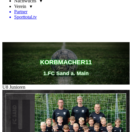
Nachwuchs ▾
Verein ▾
Partner
Sporttotal.tv
KORBMACHER11
1.FC Sand a. Main
U8 Junioren