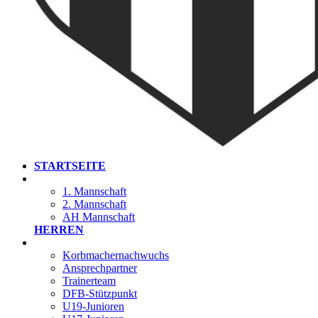
STARTSEITE
1. Mannschaft
2. Mannschaft
AH Mannschaft
HERREN
Korbmachernachwuchs
Ansprechpartner
Trainerteam
DFB-Stützpunkt
U19-Junioren