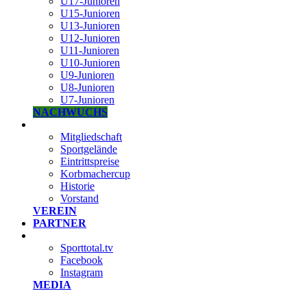
U17-Junioren
U15-Junioren
U13-Junioren
U12-Junioren
U11-Junioren
U10-Junioren
U9-Junioren
U8-Junioren
U7-Junioren
NACHWUCHS
Mitgliedschaft
Sportgelände
Eintrittspreise
Korbmachercup
Historie
Vorstand
VEREIN
PARTNER
Sporttotal.tv
Facebook
Instagram
MEDIA