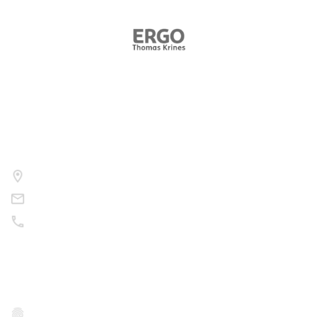
Kontakt
Nutzen Sie bitte folgende Wege um uns zu kontaktieren.
Am Sportfeld 8, 97522 Sand a.Main
info@korbmacher11.de
09524 / 30 08 56
Rechtliches
Datenschutz