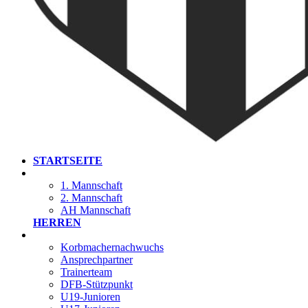
STARTSEITE
1. Mannschaft
2. Mannschaft
AH Mannschaft
HERREN
Korbmachernachwuchs
Ansprechpartner
Trainerteam
DFB-Stützpunkt
U19-Junioren