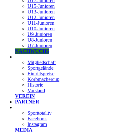
U17-Junioren
U15-Junioren
U13-Junioren
U12-Junioren
U11-Junioren
U10-Junioren
U9-Junioren
U8-Junioren
U7-Junioren
NACHWUCHS
Mitgliedschaft
Sportgelände
Eintrittspreise
Korbmachercup
Historie
Vorstand
VEREIN
PARTNER
Sporttotal.tv
Facebook
Instagram
MEDIA